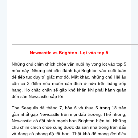
Newcastle vs Brighton: Lọt vào top 5
Những chú chim chích chòe vẫn nuôi hy vọng lọt vào top 5
mùa này. Nhưng chỉ cần đánh bại Brighton vào cuối tuần
để tiếp tục duy trì giấc mơ đó. Mặt khác, những chú Hải âu
cần cả 3 điểm nếu muốn cán đích ở nửa trên bảng xếp
hạng. Họ chắc chắn sẽ gặp khó khăn khi phải hành quân
đến sân Newcastle sắp tới.
The Seagulls đã thắng 7, hòa 6 và thua 5 trong 18 trận
gần nhất gặp Newcastle trên mọi đấu trường. Thế nhưng,
Newcastle có đội hình mạnh hơn Brighton hiện tại. Những
chú chim chích chòe cũng được đá sân nhà trong trận đấu
và đang có phong độ tốt hơn. Thật khó để mong đợi điều