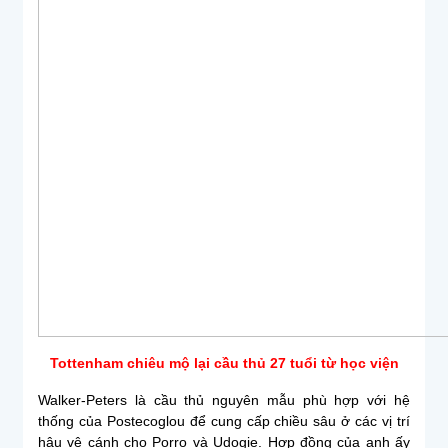
Tottenham chiêu mộ lại cầu thủ 27 tuổi từ học viện
Walker-Peters là cầu thủ nguyên mẫu phù hợp với hệ
thống của Postecoglou để cung cấp chiều sâu ở các vị trí
hậu vệ cánh cho Porro và Udogie. Hợp đồng của anh ấy