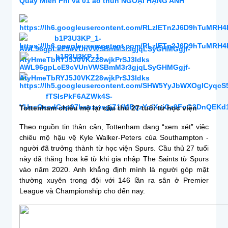
Quay Miễn Phí và 01 áo thun NGOẠI HẠNG ANH
Tottenham chiêu mộ lại cầu thủ 27 tuổi từ học viện
Theo nguồn tin thân cận, Tottenham đang “xem xét” việc
chiêu mộ hậu vệ Kyle Walker-Peters của Southampton -
người đã trưởng thành từ học viện Spurs. Cầu thủ 27 tuổi
này đã thăng hoa kể từ khi gia nhập The Saints từ Spurs
vào năm 2020. Anh khẳng định mình là người góp mặt
thường xuyên trong đội với 146 lần ra sân ở Premier
League và Championship cho đến nay.