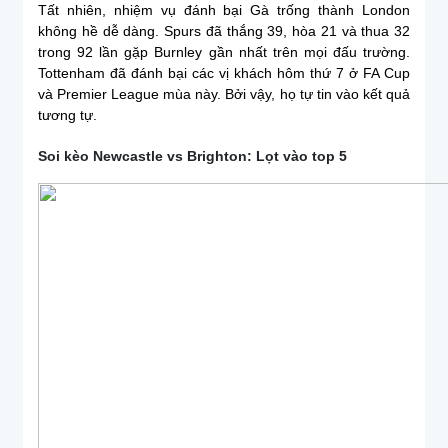
Tất nhiên, nhiệm vụ đánh bại Gà trống thành London
không hề dễ dàng. Spurs đã thắng 39, hòa 21 và thua 32
trong 92 lần gặp Burnley gần nhất trên mọi đấu trường.
Tottenham đã đánh bại các vị khách hôm thứ 7 ở FA Cup
và Premier League mùa này. Bởi vậy, họ tự tin vào kết quả
tương tự.
Soi kèo Newcastle vs Brighton: Lọt vào top 5