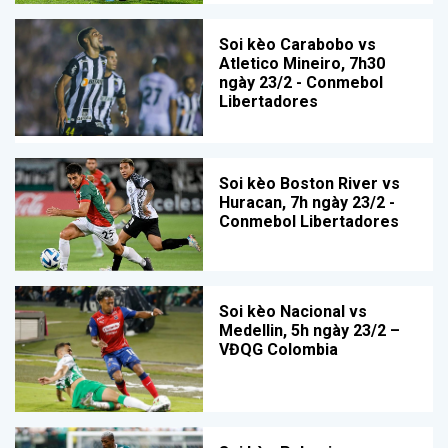
Soi kèo Carabobo vs
Atletico Mineiro, 7h30
ngày 23/2 - Conmebol
Libertadores
Soi kèo Boston River vs
Huracan, 7h ngày 23/2 -
Conmebol Libertadores
Soi kèo Nacional vs
Medellin, 5h ngày 23/2 –
VĐQG Colombia