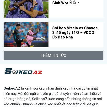
Club World Cup
Soi kèo Vizela vs Chaves,
3h15 ngày 11/2 – VĐQG
Bồ Đào Nha
THÊM TIN TỨC
SoikeoAZ
là kênh soi kèo, nhận định kèo nhà cái uy tín nhất
hiện nay. Với đội ngũ chuyên gia có chuyên môn và am hiểu về
cá cược bóng đá, SoikeoAZ luôn cung cấp những thông tin soi
kèo chuẩn - nhanh và chính xác nhất về các trận đấu để giúp