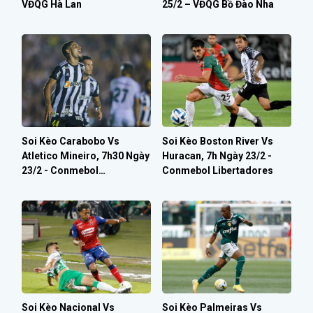
VĐQG Hà Lan
25/2 – VĐQG Bồ Đào Nha
Soi Kèo Carabobo Vs
Soi Kèo Boston River Vs
Atletico Mineiro, 7h30 Ngày
Huracan, 7h Ngày 23/2 -
23/2 - Conmebol
Conmebol Libertadores
Libertadores
Soi Kèo Nacional Vs
Soi Kèo Palmeiras Vs