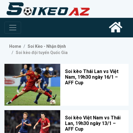
×
Home
Soi Kèo - Nhận Định
Soi kèo đội tuyển Quốc Gia
Soi kèo Thái Lan vs Việt
Nam, 19h30 ngày 16/1 –
AFF Cup
Soi kèo Việt Nam vs Thái
Lan, 19h30 ngày 13/1 –
AFF Cup