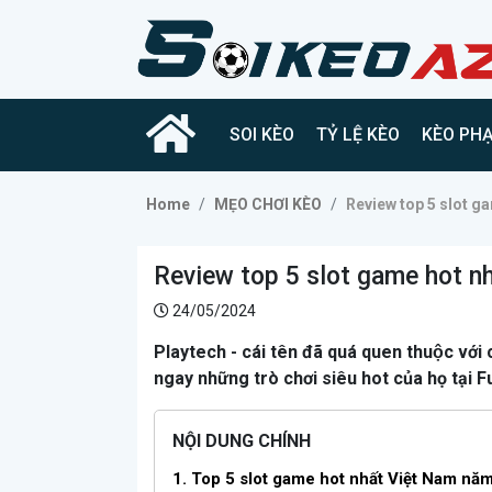
SOI KÈO
TỶ LỆ KÈO
KÈO PH
Home
MẸO CHƠI KÈO
Review top 5 slot g
Review top 5 slot game hot n
24/05/2024
Playtech - cái tên đã quá quen thuộc với
ngay những trò chơi siêu hot của họ tại 
NỘI DUNG CHÍNH
1. Top 5 slot game hot nhất Việt Nam nă