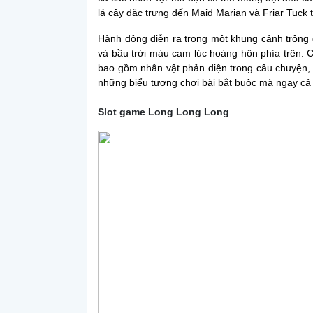
lá cây đặc trưng đến Maid Marian và Friar Tuck tr
Hành động diễn ra trong một khung cảnh trông 
và bầu trời màu cam lúc hoàng hôn phía trên. 
bao gồm nhân vật phản diện trong câu chuyện, 
những biểu tượng chơi bài bắt buộc mà ngay cả 
Slot game Long Long Long