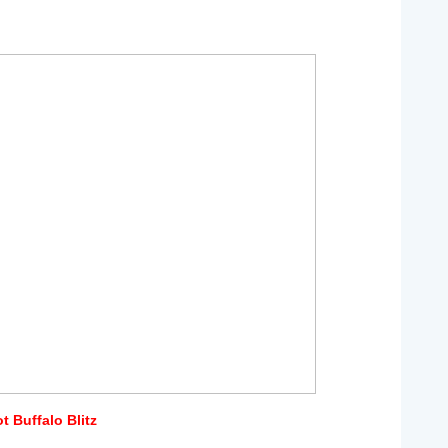
ot Buffalo Blitz