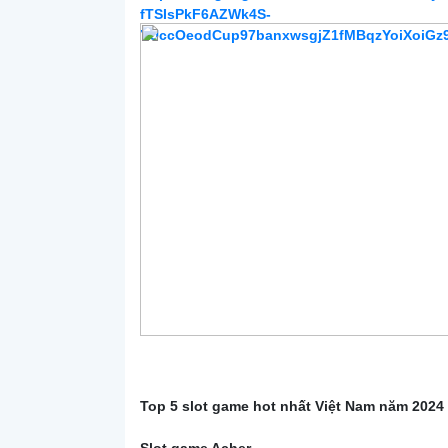
Top 5 slot game hot nhất Việt Nam năm 2024
Slot game Acher