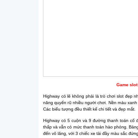
Game slot
Highway có lẽ không phải là trò chơi slot đẹp n
năng quyến rũ nhiều người chơi. Nền màu xanh l
Các biểu tượng đều thiết kế chi tiết và đẹp mắt.
Highway có 5 cuộn và 9 đường thanh toán cố đị
thấp và vẫn có mức thanh toán hào phóng. Bảng
đến vô lăng, với 3 chiếc xe tải đầy màu sắc đứn