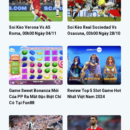
Soi Kèo Verona Vs AS
Soi Kèo Real Sociedad Vs
Roma, 00h00 Ngày 04/11
Osasuna, 03h00 Ngày 28/10
Game Sweet Bonanza Mới
Review Top 5 Slot Game Hot
Của PP Ra Mắt Đặc Biệt Chỉ
Nhất Việt Nam 2024
Có Tại Fun88