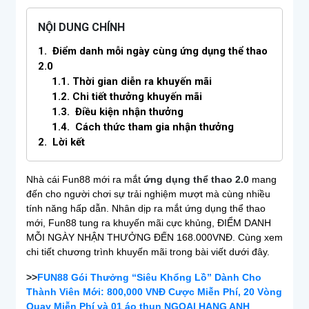
NỘI DUNG CHÍNH
1. Điểm danh mỗi ngày cùng ứng dụng thể thao
2.0
1.1. Thời gian diễn ra khuyến mãi
1.2. Chi tiết thưởng khuyến mãi
1.3. Điều kiện nhận thưởng
1.4. Cách thức tham gia nhận thưởng
2. Lời kết
Nhà cái Fun88 mới ra mắt
ứng dụng thể thao 2.0
mang
đến cho người chơi sự trải nghiệm mượt mà cùng nhiều
tính năng hấp dẫn. Nhân dịp ra mắt ứng dụng thể thao
mới, Fun88 tung ra khuyến mãi cực khủng, ĐIỂM DANH
MỖI NGÀY NHẬN THƯỞNG ĐẾN 168.000VNĐ. Cùng xem
chi tiết chương trình khuyến mãi trong bài viết dưới đây.
>>
FUN88 Gói Thưởng “Siêu Khổng Lồ” Dành Cho
Thành Viên Mới: 800,000 VNĐ Cược Miễn Phí, 20 Vòng
Quay Miễn Phí và 01 áo thun NGOẠI HẠNG ANH