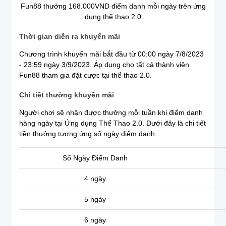
Fun88 thưởng 168.000VND điểm danh mỗi ngày trên ứng
dụng thể thao 2.0
Thời gian diễn ra khuyến mãi
Chương trình khuyến mãi bắt đầu từ 00:00 ngày 7/8/2023
- 23:59 ngày 3/9/2023. Áp dụng cho tất cả thành viên
Fun88 tham gia đặt cược tại thể thao 2.0.
Chi tiết thưởng khuyến mãi
Người chơi sẽ nhận được thưởng mỗi tuần khi điểm danh
hàng ngày tại Ứng dụng Thể Thao 2.0. Dưới đây là chi tiết
tiền thưởng tương ứng số ngày điểm danh.
Số Ngày Điểm Danh
4 ngày
5 ngày
6 ngày