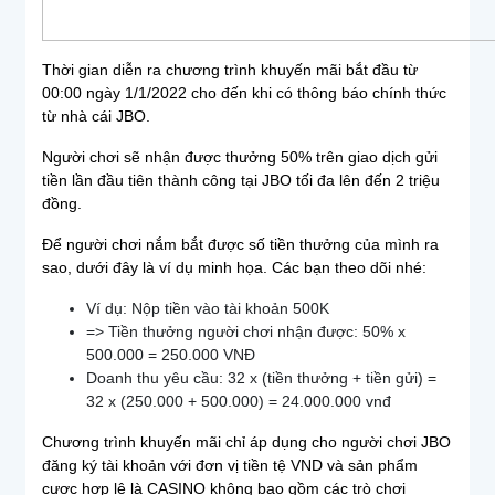
Thời gian diễn ra chương trình khuyến mãi bắt đầu từ
00:00 ngày 1/1/2022 cho đến khi có thông báo chính thức
từ nhà cái JBO.
Người chơi sẽ nhận được thưởng 50% trên giao dịch gửi
tiền lần đầu tiên thành công tại JBO tối đa lên đến 2 triệu
đồng.
Để người chơi nắm bắt được số tiền thưởng của mình ra
sao, dưới đây là ví dụ minh họa. Các bạn theo dõi nhé:
Ví dụ: Nộp tiền vào tài khoản 500K
=> Tiền thưởng người chơi nhận được: 50% x
500.000 = 250.000 VNĐ
Doanh thu yêu cầu: 32 x (tiền thưởng + tiền gửi) =
32 x (250.000 + 500.000) = 24.000.000 vnđ
Chương trình khuyến mãi chỉ áp dụng cho người chơi JBO
đăng ký tài khoản với đơn vị tiền tệ VND và sản phẩm
cược hợp lệ là CASINO không bao gồm các trò chơi