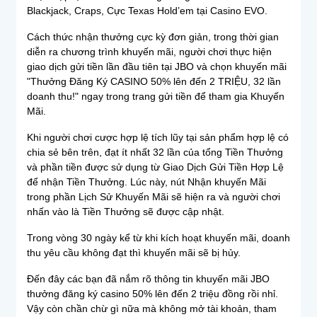
Blackjack, Craps, Cực Texas Hold’em tại Casino EVO.
Cách thức nhận thưởng cực kỳ đơn giản, trong thời gian
diễn ra chương trình khuyến mãi, người chơi thực hiện
giao dịch gửi tiền lần đầu tiên tại JBO và chọn khuyến mãi
"Thưởng Đăng Ký CASINO 50% lên đến 2 TRIỆU, 32 lần
doanh thu!" ngay trong trang gửi tiền để tham gia Khuyến
Mãi.
Khi người chơi cược hợp lệ tích lũy tại sản phẩm hợp lệ có
chia sẻ bên trên, đạt ít nhất 32 lần của tổng Tiền Thưởng
và phần tiền được sử dụng từ Giao Dịch Gửi Tiền Hợp Lệ
để nhận Tiền Thưởng. Lúc này, nút Nhận khuyến Mãi
trong phần Lịch Sử Khuyến Mãi sẽ hiện ra và người chơi
nhấn vào là Tiền Thưởng sẽ được cập nhật.
Trong vòng 30 ngày kể từ khi kích hoạt khuyến mãi, doanh
thu yêu cầu không đạt thì khuyến mãi sẽ bị hủy.
Đến đây các bạn đã nắm rõ thông tin khuyến mãi JBO
thưởng đăng ký casino 50% lên đến 2 triệu đồng rồi nhỉ.
Vậy còn chần chừ gì nữa mà không mở tài khoản, tham