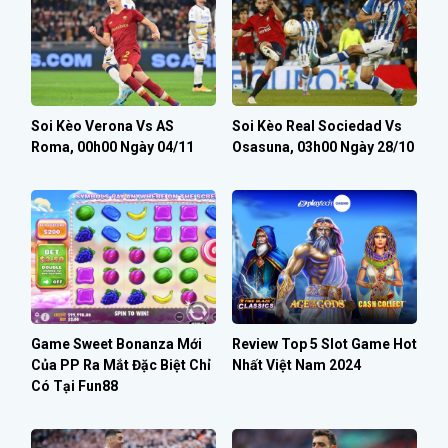
Soi Kèo Verona Vs AS
Soi Kèo Real Sociedad Vs
Roma, 00h00 Ngày 04/11
Osasuna, 03h00 Ngày 28/10
Game Sweet Bonanza Mới
Review Top 5 Slot Game Hot
Của PP Ra Mắt Đặc Biệt Chỉ
Nhất Việt Nam 2024
Có Tại Fun88