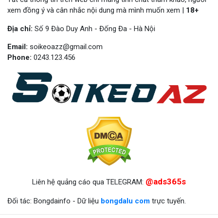
xem đồng ý và cân nhắc nội dung mà mình muốn xem |
18+
Địa chỉ:
Số 9 Đào Duy Anh - Đống Đa - Hà Nội
Email:
soikeoazz@gmail.com
Phone:
0243.123.456
@ads365s
Liên hệ quảng cáo qua TELEGRAM:
Đối tác: Bongdainfo - Dữ liệu
bongdalu com
trực tuyến.