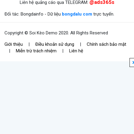
@ads365s
Liên hệ quảng cáo qua TELEGRAM:
Đối tác: Bongdainfo - Dữ liệu
bongdalu com
trực tuyến.
Copyright © Soi Kèo Demo 2020. All Rights Reserved
Giới thiệu
|
Điều khoản sử dụng
|
Chính sách bảo mật
|
Miễn trừ trách nhiệm
|
Liên hệ