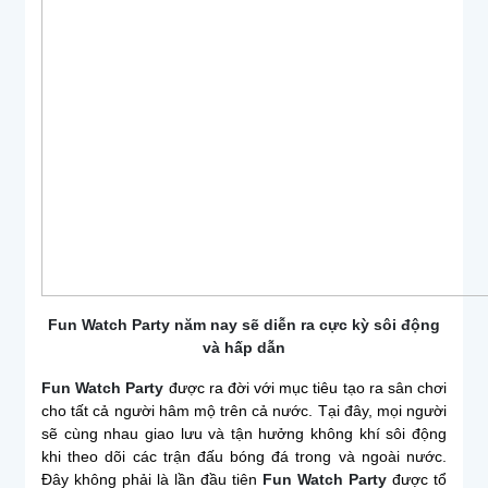
Fun Watch Party năm nay sẽ diễn ra cực kỳ sôi động
và hấp dẫn
Fun Watch Party
được ra đời với mục tiêu
tạo ra sân chơi
cho tất cả người hâm mộ trên cả nước. Tại đây, mọi người
sẽ cùng nhau giao lưu và tận hưởng không khí sôi động
khi theo dõi các trận đấu bóng đá trong và ngoài nước.
Đây không phải là lần đầu tiên
Fun Watch Party
được tổ