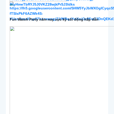
Fun Watch Party năm nay cực kỳ sôi động hấp dẫn