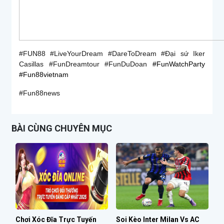
#FUN88 #LiveYourDream #DareToDream #Đại sứ Iker
Casillas #FunDreamtour #FunDuDoan
#FunWatchParty
#Fun88vietnam
#Fun88news
BÀI CÙNG CHUYÊN MỤC
Chơi Xóc Đĩa Trực Tuyến
Soi Kèo Inter Milan Vs AC