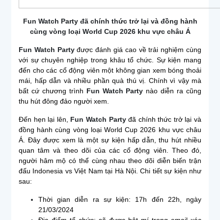
Fun Watch Party đã chính thức trở lại và đồng hành
cùng vòng loại World Cup 2026 khu vực châu Á
Fun Watch Party
được đánh giá cao về trải nghiệm cùng
với sự chuyên nghiệp trong khâu tổ chức. Sự kiện mang
đến cho các cổ động viên một không gian xem bóng thoải
mái, hấp dẫn và nhiều phần quà thú vị. Chính vì vậy mà
bất cứ chương trình
Fun Watch Party
nào diễn ra cũng
thu hút đông đảo người xem.
Đến hẹn lại lên,
Fun Watch Party
đã chính thức trở lại và
đồng hành cùng vòng loại World Cup 2026 khu vực châu
Á. Đây được xem là một sự kiện hấp dẫn, thu hút nhiều
quan tâm và theo dõi của các cổ động viên. Theo đó,
người hâm mộ có thể cùng nhau theo dõi diễn biến
trận
đấu Indonesia vs Việt Nam tại Hà Nội. Chi tiết sự kiện như
sau:
Thời gian diễn ra sự kiện: 17h đến 22h, ngày
21/03/2024
Địa điểm tổ chức: sẽ được bật mí trong email xác