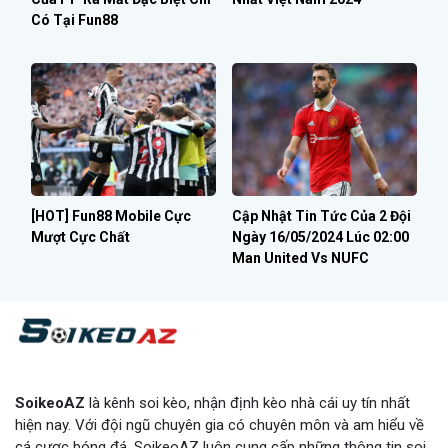
Có Tại Fun88
[HOT] Fun88 Mobile Cực
Cập Nhật Tin Tức Của 2 Đội
Mượt Cực Chất
Ngày 16/05/2024 Lúc 02:00
Man United Vs NUFC
SoikeoAZ
là kênh soi kèo, nhận định kèo nhà cái uy tín nhất
hiện nay. Với đội ngũ chuyên gia có chuyên môn và am hiểu về
cá cược bóng đá, SoikeoAZ luôn cung cấp những thông tin soi