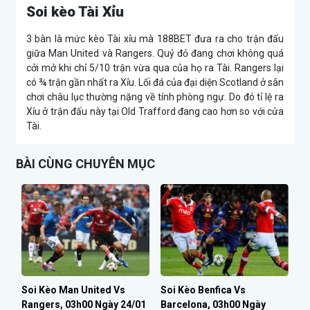
Soi kèo Tài Xỉu
3 bàn là mức kèo Tài xỉu mà 188BET đưa ra cho trận đấu
giữa Man United và Rangers. Quỷ đỏ đang chơi không quá
cởi mở khi chỉ 5/10 trận vừa qua của họ ra Tài. Rangers lại
có ¾ trận gần nhất ra Xỉu. Lối đá của đại diện Scotland ở sân
chơi châu lục thường nặng về tính phòng ngự. Do đó tỉ lệ ra
Xỉu ở trận đấu này tại Old Trafford đang cao hơn so với cửa
Tài.
BÀI CÙNG CHUYÊN MỤC
Soi Kèo Man United Vs
Soi Kèo Benfica Vs
Rangers, 03h00 Ngày 24/01
Barcelona, 03h00 Ngày