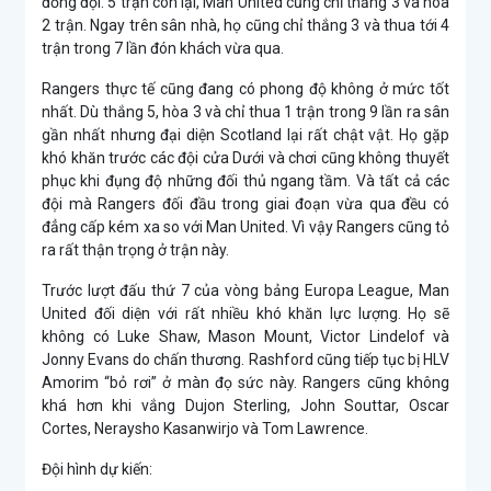
đồng đội. 5 trận còn lại, Man United cũng chỉ thắng 3 và hòa
2 trận. Ngay trên sân nhà, họ cũng chỉ thắng 3 và thua tới 4
trận trong 7 lần đón khách vừa qua.
Rangers thực tế cũng đang có phong độ không ở mức tốt
nhất. Dù thắng 5, hòa 3 và chỉ thua 1 trận trong 9 lần ra sân
gần nhất nhưng đại diện Scotland lại rất chật vật. Họ gặp
khó khăn trước các đội cửa Dưới và chơi cũng không thuyết
phục khi đụng độ những đối thủ ngang tầm. Và tất cả các
đội mà Rangers đối đầu trong giai đoạn vừa qua đều có
đẳng cấp kém xa so với Man United. Vì vậy Rangers cũng tỏ
ra rất thận trọng ở trận này.
Trước lượt đấu thứ 7 của vòng bảng Europa League, Man
United đối diện với rất nhiều khó khăn lực lượng. Họ sẽ
không có Luke Shaw, Mason Mount, Victor Lindelof và
Jonny Evans do chấn thương. Rashford cũng tiếp tục bị HLV
Amorim “bỏ rơi” ở màn đọ sức này. Rangers cũng không
khá hơn khi vắng Dujon Sterling, John Souttar, Oscar
Cortes, Neraysho Kasanwirjo và Tom Lawrence.
Đội hình dự kiến: