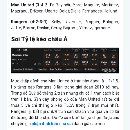
Man United (3-4-2-1):
Bayindir; Yoro, Maguire, Martinez;
Mazraoui, Eriksen, Ugarte, Dalot; Diallo, Fernandes; Hojlund
Rangers (4-2-3-1):
Kelly; Tavernier, Propper, Balogun,
Jefte; Barron, Raskin; Cerny, Bajrami, Yilmaz; Igamane
Soi Tỷ lệ kèo châu Á
Mức chấp dành cho Man United ở trận này đang là – 1/1.5.
Họ từng gặp Rangers 3 lần trong giai đoạn 2010 tới nay.
Trong đó Quỷ đỏ thắng 2 trận nhưng chỉ có 1 trận cách biệt
trên 1 bàn. Gần đây phong độ của Man United rất tệ khi
thua 5 và chỉ thắng 2 kèo TLCA trong 7 trận mới nhất.
Rangers lại bất bại ở 8/9 trận sân khách vừa qua và có lối
đá tương đối khó chịu. Do đó cửa Dưới là lựa chọn được các
chuyên gia
nhận định kèo nhà cái
đánh giá cao hơn.