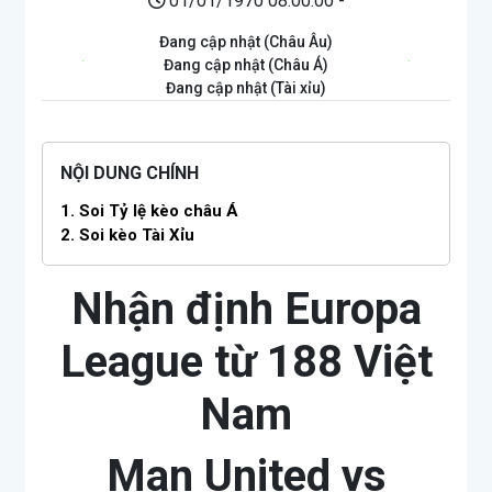
01/01/1970 08:00:00 -
Đang cập nhật (Châu Âu)
Đang cập nhật (Châu Á)
Đang cập nhật (Tài xỉu)
NỘI DUNG CHÍNH
1. Soi Tỷ lệ kèo châu Á
2. Soi kèo Tài Xỉu
Nhận định Europa
League từ 188 Việt
Nam
Man United vs