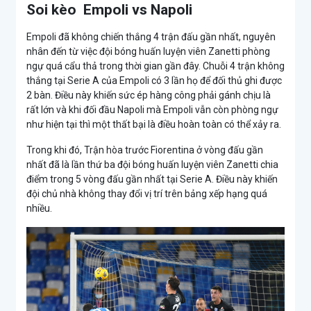
Soi kèo Empoli vs Napoli
Empoli đã không chiến thắng 4 trận đấu gần nhất, nguyên
nhân đến từ việc đội bóng huấn luyện viên Zanetti phòng
ngự quá cẩu thả trong thời gian gần đây. Chuỗi 4 trận không
thắng tại Serie A của Empoli có 3 lần họ để đối thủ ghi được
2 bàn. Điều này khiến sức ép hàng công phải gánh chịu là
rất lớn và khi đối đầu Napoli mà Empoli vẫn còn phòng ngự
như hiện tại thì một thất bại là điều hoàn toàn có thể xảy ra.
Trong khi đó, Trận hòa trước Fiorentina ở vòng đấu gần
nhất đã là lần thứ ba đội bóng huấn luyện viên Zanetti chia
điểm trong 5 vòng đấu gần nhất tại Serie A. Điều này khiến
đội chủ nhà không thay đổi vị trí trên bảng xếp hạng quá
nhiều.