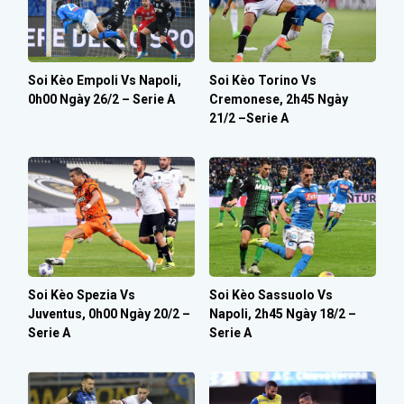
Soi Kèo Empoli Vs Napoli,
Soi Kèo Torino Vs
0h00 Ngày 26/2 – Serie A
Cremonese, 2h45 Ngày
21/2 –Serie A
Soi Kèo Spezia Vs
Soi Kèo Sassuolo Vs
Juventus, 0h00 Ngày 20/2 –
Napoli, 2h45 Ngày 18/2 –
Serie A
Serie A