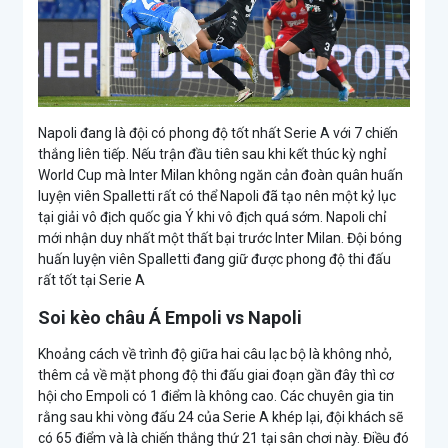
Napoli đang là đội có phong độ tốt nhất Serie A với 7 chiến
thắng liên tiếp. Nếu trận đầu tiên sau khi kết thúc kỳ nghỉ
World Cup mà Inter Milan không ngăn cản đoàn quân huấn
luyện viên Spalletti rất có thể Napoli đã tạo nên một kỷ lục
tại giải vô địch quốc gia Ý khi vô địch quá sớm. Napoli chỉ
mới nhận duy nhất một thất bại trước Inter Milan. Đội bóng
huấn luyện viên Spalletti đang giữ được phong độ thi đấu
rất tốt tại Serie A
Soi kèo châu Á Empoli vs Napoli
Khoảng cách về trình độ giữa hai câu lạc bộ là không nhỏ,
thêm cả về mặt phong độ thi đấu giai đoạn gần đây thì cơ
hội cho Empoli có 1 điểm là không cao. Các chuyên gia tin
rằng sau khi vòng đấu 24 của Serie A khép lại, đội khách sẽ
có 65 điểm và là chiến thắng thứ 21 tại sân chơi này. Điều đó