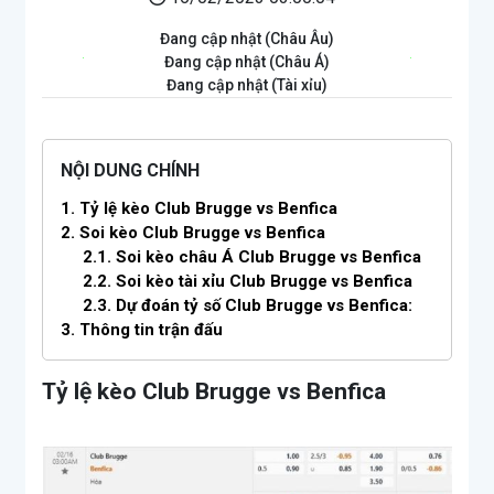
Đang cập nhật (Châu Âu)
Đang cập nhật (Châu Á)
Đang cập nhật (Tài xỉu)
NỘI DUNG CHÍNH
1. Tỷ lệ kèo Club Brugge vs Benfica
2. Soi kèo Club Brugge vs Benfica
2.1. Soi kèo châu Á Club Brugge vs Benfica
2.2. Soi kèo tài xỉu Club Brugge vs Benfica
2.3. Dự đoán tỷ số Club Brugge vs Benfica:
3. Thông tin trận đấu
Tỷ lệ kèo Club Brugge vs Benfica