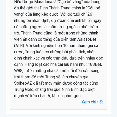
Nếu Diego Maradona là “Cậu bé vàng” của bóng
đá thế giới thì Đinh Thành Trung chính là “Cậu bé
vàng” của làng kèo cược. Với độ tuổi chỉ 26
nhưng tài nhận định, dự đoán của anh khiến ngay
cả những người lâu năm trong ngành phải trầm
trồ. Thành Trung cũng là một trong những thành
viên ẩn danh có tiếng của diễn đàn AsiaToBet
(ATB). Với kinh nghiệm hơn 10 năm tham gia cá
cược, Trung luôn có những bài phân tích, nhận
định chính xác về các trận đấu dựa trên nhiều góc
cạnh. Hàng loạt các nhà cái lâu năm như: 188Bet,
W88,… đến những nhà cái mới nổi đều sẵn sàng
trải thảm đỏ mời Trung về làm chuyên gia.
SoikeoAZ đã rất may mắn được cộng tác cùng
Trung Gold, chàng trai quê Ninh Bình đặc biệt
mạnh về kèo châu Á, tài xỉu, phạt góc.
Xem chi tiết