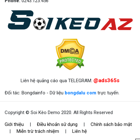
Phone:
0243.123.456
@ads365s
Liên hệ quảng cáo qua TELEGRAM:
Đối tác: Bongdainfo - Dữ liệu
bongdalu com
trực tuyến.
Copyright © Soi Kèo Demo 2020. All Rights Reserved
Giới thiệu
|
Điều khoản sử dụng
|
Chính sách bảo mật
|
Miễn trừ trách nhiệm
|
Liên hệ