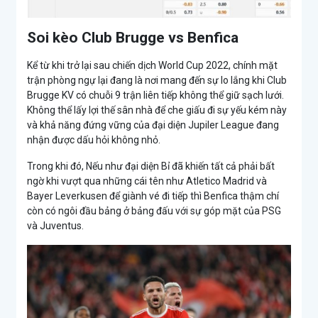
Soi kèo Club Brugge vs Benfica
Kể từ khi trở lại sau chiến dịch World Cup 2022, chính mặt
trận phòng ngự lại đang là nơi mang đến sự lo lắng khi Club
Brugge KV có chuỗi 9 trận liên tiếp không thể giữ sạch lưới.
Không thể lấy lợi thế sân nhà để che giấu đi sự yếu kém này
và khả năng đứng vững của đại diện Jupiler League đang
nhận được dấu hỏi không nhỏ.
Trong khi đó, Nếu như đại diện Bỉ đã khiến tất cả phải bất
ngờ khi vượt qua những cái tên như Atletico Madrid và
Bayer Leverkusen để giành vé đi tiếp thì Benfica thậm chí
còn có ngôi đầu bảng ở bảng đấu với sự góp mặt của PSG
và Juventus.