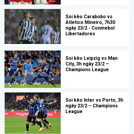
Soi kèo Carabobo vs
Atletico Mineiro, 7h30
ngày 23/2 - Conmebol
Libertadores
Soi kèo Leipzig vs Man
City, 3h ngày 23/2 –
Champions League
Soi kèo Inter vs Porto, 3h
ngày 23/2 – Champions
League