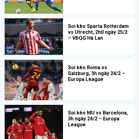
Soi kèo Sparta Rotterdam
vs Utrecht, 2h0 ngày 25/2
– VĐQG Hà Lan
Soi kèo Roma vs
Salzburg, 3h ngày 24/2 –
Europa League
Soi kèo MU vs Barcelona,
3h ngày 24/2 – Europa
League