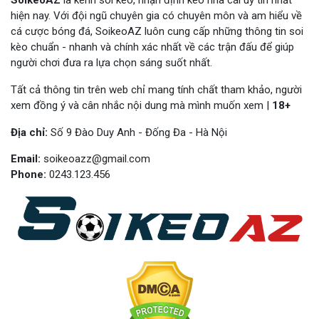
hiện nay. Với đội ngũ chuyên gia có chuyên môn và am hiểu về
cá cược bóng đá, SoikeoAZ luôn cung cấp những thông tin soi
kèo chuẩn - nhanh và chính xác nhất về các trận đấu để giúp
người chơi đưa ra lựa chọn sáng suốt nhất.
Tất cả thông tin trên web chỉ mang tính chất tham khảo, người
xem đồng ý và cân nhắc nội dung mà mình muốn xem |
18+
Địa chỉ:
Số 9 Đào Duy Anh - Đống Đa - Hà Nội
Email:
soikeoazz@gmail.com
Phone:
0243.123.456