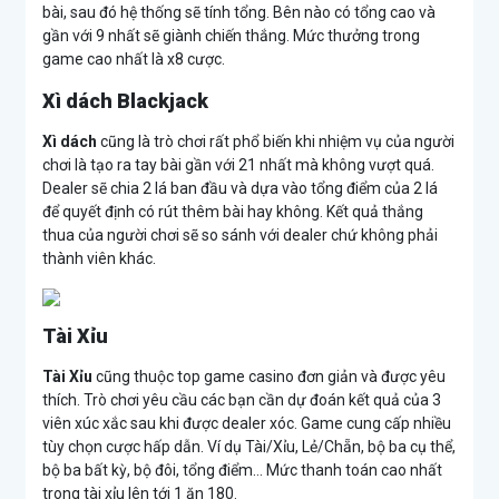
bài, sau đó hệ thống sẽ tính tổng. Bên nào có tổng cao và
gần với 9 nhất sẽ giành chiến thắng. Mức thưởng trong
game cao nhất là x8 cược.
Xì dách Blackjack
Xì dách
cũng là trò chơi rất phổ biến khi nhiệm vụ của người
chơi là tạo ra tay bài gần với 21 nhất mà không vượt quá.
Dealer sẽ chia 2 lá ban đầu và dựa vào tổng điểm của 2 lá
để quyết định có rút thêm bài hay không. Kết quả thắng
thua của người chơi sẽ so sánh với dealer chứ không phải
thành viên khác.
Tài Xỉu
Tài Xỉu
cũng thuộc top game casino đơn giản và được yêu
thích. Trò chơi yêu cầu các bạn cần dự đoán kết quả của 3
viên xúc xắc sau khi được dealer xóc. Game cung cấp nhiều
tùy chọn cược hấp dẫn. Ví dụ Tài/Xỉu, Lẻ/Chẵn, bộ ba cụ thể,
bộ ba bất kỳ, bộ đôi, tổng điểm… Mức thanh toán cao nhất
trong tài xỉu lên tới 1 ăn 180.