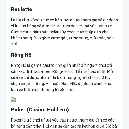
Roulette
Là trò chơi vòng xoay cơ bản, nơi người tham gia sẽ dự đoán
vị trí quả bóng sẽ dừng lại sau khi dealer thả vào bánh xe.
Game cũng đảm bảo nhiều tùy chọn cược hấp dẫn cho
khách hàng. Bao gồm cược góc, cược hàng, màu sắc, số cụ
thể…
Rồng Hổ
Rồng Hổ là game casino đơn giản nhất bởi người chơi chỉ
cần xác định lá bài bên Rồng/Hổ có điểm số cao nhất. Mỗi
cửa sẽ chỉ được nhận 1 lá bài, nhưng người chơi có 3 tùy
chọn cược là Rồng/Hổ hoặc Hòa. Nếu dự đoán chính xác,
bạn có thể nhận thưởng tới x8 cược.
Poker (Casino Hold'em)
Poker là trò chơi trí tuệ yêu cầu người tham gia cần có các
kỹ năng cần thiết. Hội viên sẽ cần tạo ra kết hợp giữa 3 lá bài