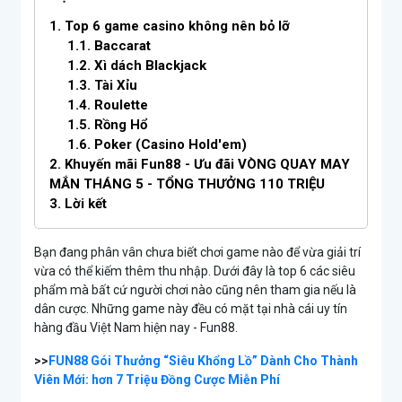
1. Top 6 game casino không nên bỏ lỡ
1.1. Baccarat
1.2. Xì dách Blackjack
1.3. Tài Xỉu
1.4. Roulette
1.5. Rồng Hổ
1.6. Poker (Casino Hold'em)
2. Khuyến mãi Fun88 - Ưu đãi VÒNG QUAY MAY
MẮN THÁNG 5 - TỔNG THƯỞNG 110 TRIỆU
3. Lời kết
Bạn đang phân vân chưa biết chơi game nào để vừa giải trí
vừa có thể kiếm thêm thu nhập. Dưới đây là top 6 các siêu
phẩm mà bất cứ người chơi nào cũng nên tham gia nếu là
dân cược. Những game này đều có mặt tại nhà cái uy tín
hàng đầu Việt Nam hiện nay - Fun88.
>>
FUN88 Gói Thưởng “Siêu Khổng Lồ” Dành Cho Thành
Viên Mới: hơn 7 Triệu Đồng Cược Miễn Phí