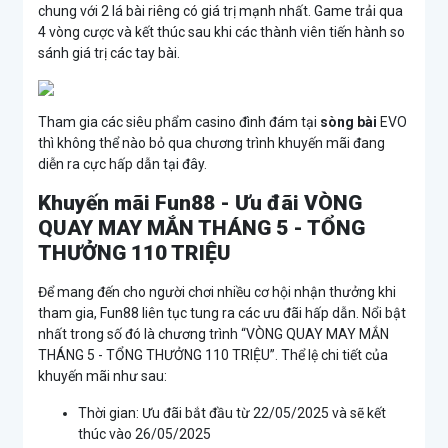
chung với 2 lá bài riêng có giá trị mạnh nhất. Game trải qua
4 vòng cược và kết thúc sau khi các thành viên tiến hành so
sánh giá trị các tay bài.
Tham gia các siêu phẩm casino đình đám tại
sòng bài
EVO
thì không thể nào bỏ qua chương trình khuyến mãi đang
diễn ra cực hấp dẫn tại đây.
Khuyến mãi Fun88 - Ưu đãi VÒNG
QUAY MAY MẮN THÁNG 5 - TỔNG
THƯỞNG 110 TRIỆU
Để mang đến cho người chơi nhiều cơ hội nhận thưởng khi
tham gia, Fun88 liên tục tung ra các ưu đãi hấp dẫn. Nổi bật
nhất trong số đó là chương trình “VÒNG QUAY MAY MẮN
THÁNG 5 - TỔNG THƯỞNG 110 TRIỆU”. Thể lệ chi tiết của
khuyến mãi như sau:
Thời gian: Ưu đãi bắt đầu từ 22/05/2025 và sẽ kết
thúc vào 26/05/2025