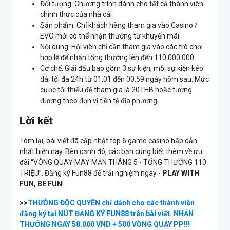
Đối tượng: Chương trình dành cho tất cả thành viên
chính thức của nhà cái
Sản phẩm: Chỉ khách hàng tham gia vào Casino /
EVO mới có thể nhận thưởng từ khuyến mãi.
Nội dung: Hội viên chỉ cần tham gia vào các trò chơi
hợp lệ để nhận tổng thưởng lên đến 110.000.000
Cơ chế: Giải đấu bao gồm 3 sự kiện, mỗi sự kiện kéo
dài tối đa 24h từ 01:01 đến 00:59 ngày hôm sau. Mức
cược tối thiểu để tham gia là 20THB hoặc tương
đương theo đơn vị tiền tệ địa phương.
Lời kết
Tóm lại, bài viết đã cập nhật top 6 game casino hấp dẫn
nhất hiện nay. Bên cạnh đó, các bạn cũng biết thêm về ưu
đãi “VÒNG QUAY MAY MẮN THÁNG 5 - TỔNG THƯỞNG 110
TRIỆU”. Đăng ký Fun88 để trải nghiệm ngay
-
PLAY WITH
FUN, BE FUN
!
>>
THƯỞNG ĐỘC QUYỀN chỉ dành cho các thành viên
đăng ký tại NÚT ĐĂNG KÝ FUN88 trên bài viết. NHẬN
THƯỞNG NGAY 58.000 VND + 500 VÒNG QUAY PP!!!