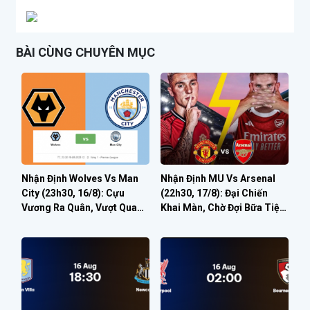
BÀI CÙNG CHUYÊN MỤC
Nhận Định Wolves Vs Man
Nhận Định MU Vs Arsenal
City (23h30, 16/8): Cựu
(22h30, 17/8): Đại Chiến
Vương Ra Quân, Vượt Qua
Khai Màn, Chờ Đợi Bữa Tiệc
Khủng Hoảng?
Bàn Thắng