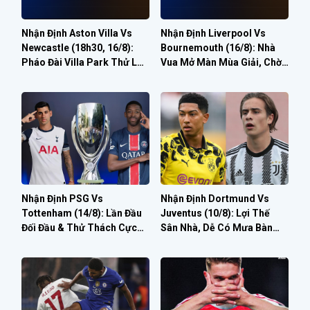
Nhận Định Aston Villa Vs
Nhận Định Liverpool Vs
Newcastle (18h30, 16/8):
Bournemouth (16/8): Nhà
Pháo Đài Villa Park Thử Lửa
Vua Mở Màn Mùa Giải, Chờ
'Chích Chòe' Khủng Hoảng
Mưa Bàn Thắng Tại Anfield
Nhận Định PSG Vs
Nhận Định Dortmund Vs
Tottenham (14/8): Lần Đầu
Juventus (10/8): Lợi Thế
Đối Đầu & Thử Thách Cực
Sân Nhà, Dễ Có Mưa Bàn
Lớn Cho Spurs
Thắng