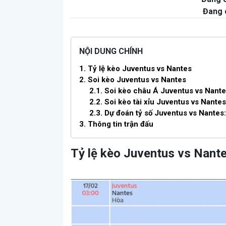
Đang c
NỘI DUNG CHÍNH
1. Tỷ lệ kèo Juventus vs Nantes
2. Soi kèo Juventus vs Nantes
2.1. Soi kèo châu Á Juventus vs Nant
2.2. Soi kèo tài xỉu Juventus vs Nantes
2.3. Dự đoán tỷ số Juventus vs Nantes:
3. Thông tin trận đấu
Tỷ lệ kèo Juventus vs Nant