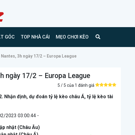
ẠT GÓC
TOP NHÀ CÁI
MẸO CHƠI KÈO
 Nantes, 3h ngày 17/2 – Europa League
3h ngày 17/2 – Europa League
5 / 5
của 1 đánh giá
 Nhận định, dự đoán tỷ lệ kèo châu Á, tỷ lệ kèo tài
2/2023 03:00:44 -
ập nhật (Châu Âu)
ập nhật (Châu Á)