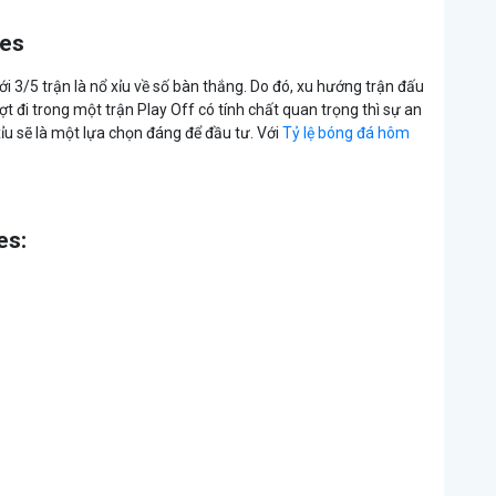
tes
tới 3/5 trận là nổ xỉu về số bàn thắng. Do đó, xu hướng trận đấu
lượt đi trong một trận Play Off có tính chất quan trọng thì sự an
xỉu sẽ là một lựa chọn đáng để đầu tư. Với
Tỷ lệ bóng đá hôm
es: