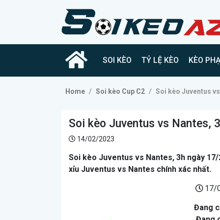
SOI KÈO
TỶ LỆ KÈO
KÈO PH
Home
Soi kèo Cup C2
Soi kèo Juventus vs
Soi kèo Juventus vs Nantes, 
14/02/2023
Soi kèo Juventus vs Nantes, 3h ngày 17/2.
xỉu Juventus vs Nantes chính xác nhất.
17/0
Đang c
Đang c