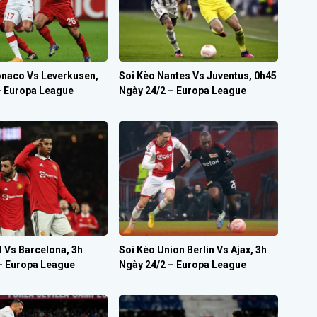
naco Vs Leverkusen,
Soi Kèo Nantes Vs Juventus, 0h45
– Europa League
Ngày 24/2 – Europa League
 Vs Barcelona, 3h
Soi Kèo Union Berlin Vs Ajax, 3h
– Europa League
Ngày 24/2 – Europa League