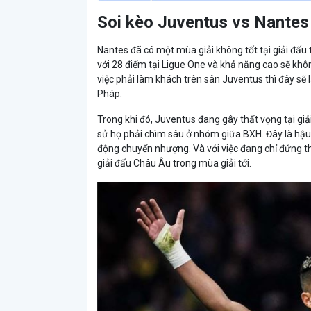
Soi kèo Juventus vs Nantes
Nantes đã có một mùa giải không tốt tại giải đấu
với 28 điểm tại Ligue One và khả năng cao sẽ khôn
việc phải làm khách trên sân Juventus thì đây sẽ
Pháp.
Trong khi đó, Juventus đang gây thất vọng tại giả
sử họ phải chìm sâu ở nhóm giữa BXH. Đây là hậu
động chuyển nhượng. Và với việc đang chỉ đứng th
giải đấu Châu Âu trong mùa giải tới.