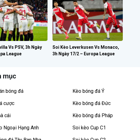
villa Vs PSV, 3h Ngày
Soi Kèo Leverkusen Vs Monaco,
opa League
3h Ngày 17/2 – Europa League
h mục
án bóng đá
Kèo bóng đá Ý
cá cược
Kèo bóng đá Đức
à cái
Kèo bóng đá Pháp
èo Ngoại Hạng Anh
Soi kèo Cup C1
óng đá Tây Ban Nha
Soi kèo Cup C2