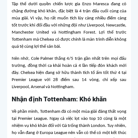
Tập thể dưới quyền chiến lược gia Enzo Maresca đang có
chặng đường khó khăn, đặc biệt là 4 trận đấu cuối cùng của
mùa giải. Vì vậy, họ rất muốn tích lũy càng nhiều điểm càng
tốt trước khi đối đầu với những đội như Liverpool, Newcastle,
Manchester United và Nottingham Forest. Lợi thế trước
Tottenham mà Chelsea có được chính là màn trình diễn không
quá tệ cùng lợi thế sân bãi.
Nên nhớ, Cole Palmer thắng 4/5 trận gần nhất trên mọi đấu
trường, đồng thời ca khải hoàn cả 4 lần tiếp đón khách mới
đây. Chelsea hiện đang sở hữu thành tích tổ ấm tốt thứ 4 tại
Premier League với 28 điểm sau 14 vòng, chỉ xếp sau
Liverpool, Arsenal và Nottingham.
Nhận định Tottenham: Khó khăn
Về phần mình, Tottenham đã có một mùa giải đáng thất vọng
tại Premier League. Ngay cả việc lọt vào top 10 cũng là một
nhiệm vụ khó khăn đối với Gà trống thành London. Tuy nhiên,
họ vẫn đang ở Europa League nên vẫn có thể có một kết thúc