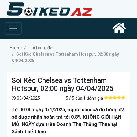
Home
Tin bóng đá
Soi Kèo Chelsea vs Tottenham Hotspur, 02:00 ngày
04/04/2025
Soi Kèo Chelsea vs Tottenham
Hotspur, 02:00 ngày 04/04/2025
03/04/2025
5 / 5
của 1 đánh giá
Từ 00:00 ngày 1/1/2025, người chơi cá độ bóng đá
sẽ được nhận hoàn trả tới 0.8% KHÔNG GIỚI HẠN
MỖI NGÀY dựa trên Doanh Thu Thắng Thua tại
Sảnh Thể Thao.