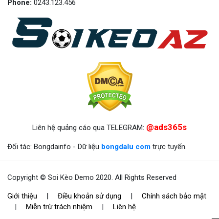
Phone:
0243.123.456
@ads365s
Liên hệ quảng cáo qua TELEGRAM:
Đối tác: Bongdainfo - Dữ liệu
bongdalu com
trực tuyến.
Copyright © Soi Kèo Demo 2020. All Rights Reserved
Giới thiệu
|
Điều khoản sử dụng
|
Chính sách bảo mật
|
Miễn trừ trách nhiệm
|
Liên hệ