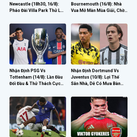
Newcastle (18h30, 16/8):
Bournemouth (16/8): Nhà
Pháo Đài Villa Park Thử Lửa
Vua Mở Màn Mùa Giải, Chờ
'Chích Chòe' Khủng Hoảng
Mưa Bàn Thắng Tại Anfield
Nhận Định PSG Vs
Nhận Định Dortmund Vs
Tottenham (14/8): Lần Đầu
Juventus (10/8): Lợi Thế
Đối Đầu & Thử Thách Cực
Sân Nhà, Dễ Có Mưa Bàn
Lớn Cho Spurs
Thắng