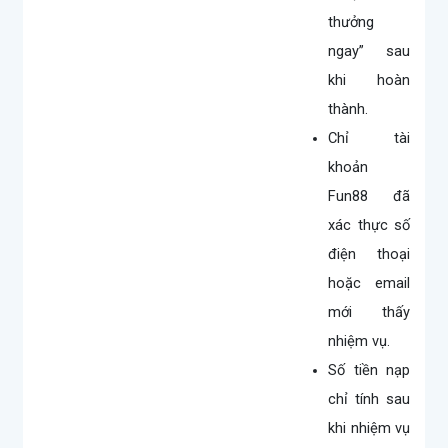
thưởng
ngay” sau
khi hoàn
thành.
Chỉ tài
khoản
Fun88 đã
xác thực số
điện thoại
hoặc email
mới thấy
nhiệm vụ.
Số tiền nạp
chỉ tính sau
khi nhiệm vụ