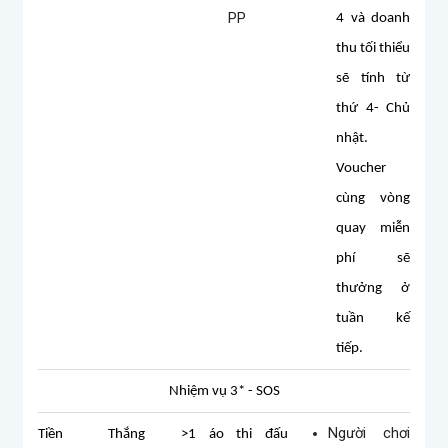
PP
4 và doanh
thu tối thiểu
sẽ tính từ
thứ 4- Chủ
nhật.
Voucher
cùng vòng
quay miễn
phí sẽ
thưởng ở
tuần kế
tiếp.
Nhiệm vụ 3* - SOS
Người chơi
Tiền
Thắng >
1 áo thi đấu