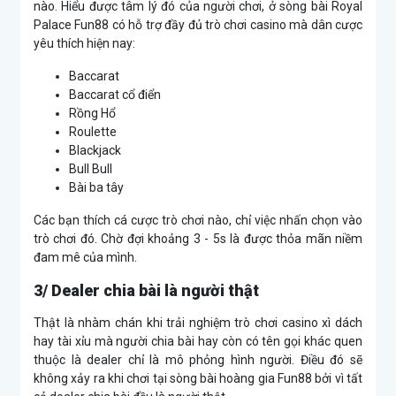
nào. Hiểu được tâm lý đó của người chơi, ở sòng bài Royal
Palace Fun88 có hỗ trợ đầy đủ trò chơi casino mà dân cược
yêu thích hiện nay:
Baccarat
Baccarat cổ điển
Rồng Hổ
Roulette
Blackjack
Bull Bull
Bài ba tây
Các bạn thích cá cược trò chơi nào, chỉ việc nhấn chọn vào
trò chơi đó. Chờ đợi khoảng 3 - 5s là được thỏa mãn niềm
đam mê của mình.
3/ Dealer chia bài là người thật
Thật là nhàm chán khi trải nghiệm trò chơi casino xì dách
hay tài xỉu mà người chia bài hay còn có tên gọi khác quen
thuộc là dealer chỉ là mô phỏng hình người. Điều đó sẽ
không xảy ra khi chơi tại sòng bài hoàng gia Fun88 bởi vì tất