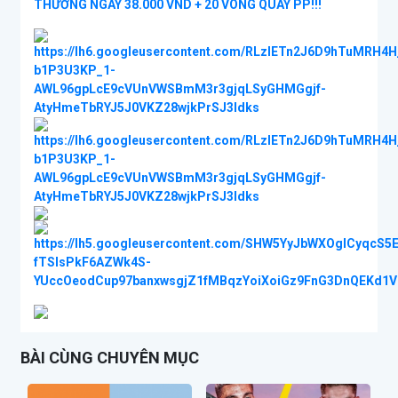
THƯỞNG NGAY 38.000 VND + 20 VÒNG QUAY PP!!!
BÀI CÙNG CHUYÊN MỤC