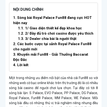
NỘI DUNG CHÍNH
1. Sòng bài Royal Palace Fun88 đang cực HOT
hiện nay
1.1. 1/ Giao diện thiết kế đẹp khoa học
1.2. 2/ Đầy đủ trò chơi casino được yêu thích
1.3. 3/ Dealer chia bài là người thật
2. Các bước cược tại sảnh Royal Palace Fun88
cho người mới
3. Khuyến mãi Fun88 - Giải Thưởng Baccarat
Độc Đắc
4. Lời kết
Một trong những ưu điểm nổi bật của nhà cái Fun88 so với
những web cờ bạc online khác trên thị trường đó là có nhiều
sòng bài casino để người chơi lựa chọn. Tại đây có tới 8
sòng bài lận: S Palace, EVO Palace, PP Palace, DG Palace,
Royal Palace, Fun88 Palace, WM Palace, WE Palace. Mỗi
sòng bài đều có những thú vị trải nghiệm riêng nhưng đều