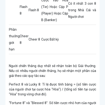
Cược vào Hòa
Có ít nhất 3 con 8
Flash
(Tie) Hoặc Cặp P
Flash 8
trong Nhà Cái và
8
(Player) Hoặc Cặp
Người chơi
B (Banker)
Phần
thưởng
Cheer
Cheer 8
Cược Bất kỳ
giới
8
hạn
Người chiến thắng duy nhất sẽ nhận toàn bộ Giải thưởng.
Nếu có nhiều người chiến thắng, họ sẽ nhận một phần của
giải theo các quy tắc sau:
Perfect 8 và Lucky 8: Tỉ lệ được tính bằng = (số tiền cược
của người chơi tại cược hòa "Hòa") / (tổng số tiền tại cược
"Hòa" trong vòng chơi đó).
“Fortune 8" và "Blessed 8": Số tiền cược nhỏ hơn của người