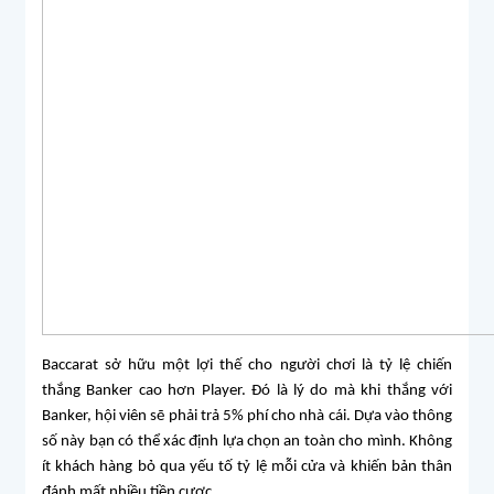
Baccarat sở hữu một lợi thế cho người chơi là tỷ lệ chiến
thắng Banker cao hơn Player. Đó là lý do mà khi thắng với
Banker, hội viên sẽ phải trả 5% phí cho nhà cái. Dựa vào thông
số này bạn có thể xác định lựa chọn an toàn cho mình. Không
ít khách hàng bỏ qua yếu tố tỷ lệ mỗi cửa và khiến bản thân
đánh mất nhiều tiền cược.