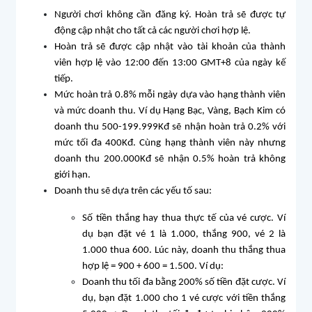
Người chơi không cần đăng ký. Hoàn trả sẽ được tự
động cập nhật cho tất cả các người chơi hợp lệ.
Hoàn trả sẽ được cập nhật vào tài khoản của thành
viên hợp lệ vào 12:00 đến 13:00 GMT+8 của ngày kế
tiếp.
Mức hoàn trả 0.8% mỗi ngày dựa vào hạng thành viên
và mức doanh thu. Ví dụ Hạng Bạc, Vàng, Bạch Kim có
doanh thu 500-199.999Kđ sẽ nhận hoàn trả 0.2% với
mức tối đa 400Kđ. Cùng hạng thành viên này nhưng
doanh thu 200.000Kđ sẽ nhận 0.5% hoàn trả không
giới hạn.
Doanh thu sẽ dựa trên các yếu tố sau:
Số tiền thắng hay thua thực tế của vé cược. Ví
dụ bạn đặt vé 1 là 1.000, thắng 900, vé 2 là
1.000 thua 600. Lúc này, doanh thu thắng thua
hợp lệ = 900 + 600 = 1.500. Ví dụ:
Doanh thu tối đa bằng 200% số tiền đặt cược. Ví
dụ, bạn đặt 1.000 cho 1 vé cược với tiền thắng