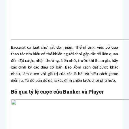
Baccarat có luật chơi rất đơn giản. Thế nhưng, việc bỏ qua
thao tác tìm hiểu có thể khiến người chơi gặp rắc rối liên quan
đến đặt cược, nhận thưởng. Nên nhớ, trước khi tham gia, hãy
xác định kỹ các điều cơ bản. Bao gồm cách đặt cược khác
nhau, làm quen với giá trị của các lá bài và hiểu cách game
diễn ra. Từ đó bạn dễ dàng xác định chiến lược chơi phù hợp.
Bỏ qua tỷ lệ cược của Banker và Player