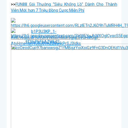
>>
FUN88 Gói Thưởng “Siêu Khổng Lồ” Dành Cho Thành
Viên Mới: hơn 7 Triệu Đồng Cược Miễn Phí