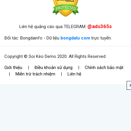
@ads365s
Liên hệ quảng cáo qua TELEGRAM:
Đối tác: Bongdainfo - Dữ liệu
bongdalu com
trực tuyến.
Copyright © Soi Kèo Demo 2020. All Rights Reserved
Giới thiệu
|
Điều khoản sử dụng
|
Chính sách bảo mật
|
Miễn trừ trách nhiệm
|
Liên hệ