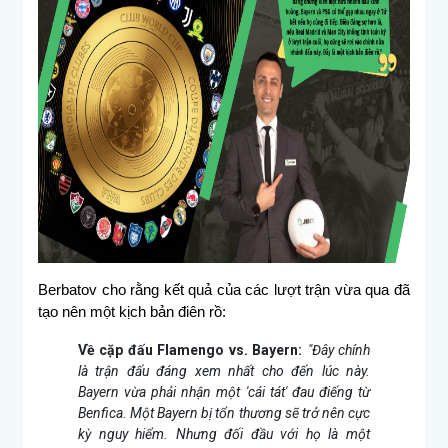
Berbatov cho rằng kết quả của các lượt trận vừa qua đã
tạo nên một kịch bản điên rồ:
Về cặp đấu Flamengo vs. Bayern:
"Đây chính
là trận đấu đáng xem nhất cho đến lúc này.
Bayern vừa phải nhận một 'cái tát' đau điếng từ
Benfica. Một Bayern bị tổn thương sẽ trở nên cực
kỳ nguy hiểm. Nhưng đối đầu với họ là một