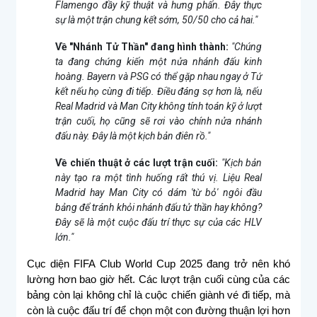
Flamengo đầy kỹ thuật và hưng phấn. Đây thực
sự là một trận chung kết sớm, 50/50 cho cả hai."
Về "Nhánh Tử Thần" đang hình thành:
"Chúng
ta đang chứng kiến một nửa nhánh đấu kinh
hoàng.
Bayern
và
PSG
có thể gặp nhau ngay ở Tứ
kết nếu họ cùng đi tiếp. Điều đáng sợ hơn là, nếu
Real Madrid
và
Man City
không tính toán kỹ ở lượt
trận cuối, họ cũng sẽ rơi vào chính nửa nhánh
đấu này. Đây là một kịch bản điên rồ."
Về chiến thuật ở các lượt trận cuối:
"Kịch bản
này tạo ra một tình huống rất thú vị. Liệu Real
Madrid hay Man City có dám 'từ bỏ' ngôi đầu
bảng để tránh khỏi nhánh đấu tử thần hay không?
Đây sẽ là một cuộc đấu trí thực sự của các HLV
lớn."
Cục diện FIFA Club World Cup 2025 đang trở nên khó
lường hơn bao giờ hết. Các lượt trận cuối cùng của các
bảng còn lại không chỉ là cuộc chiến giành vé đi tiếp, mà
còn là cuộc đấu trí để chọn một con đường thuận lợi hơn