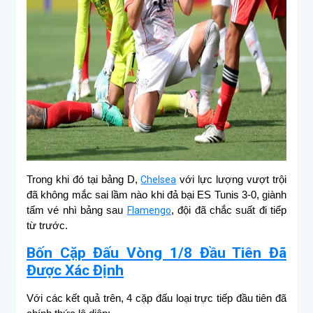
Trong khi đó tại bảng D,
Chelsea
với lực lượng vượt trội
đã không mắc sai lầm nào khi đả bại ES Tunis 3-0, giành
tấm vé nhì bảng sau
Flamengo
, đội đã chắc suất đi tiếp
từ trước.
Bốn Cặp Đấu Vòng 1/8 Đầu Tiên Đã
Được Xác Định
Với các kết quả trên, 4 cặp đấu loại trực tiếp đầu tiên đã