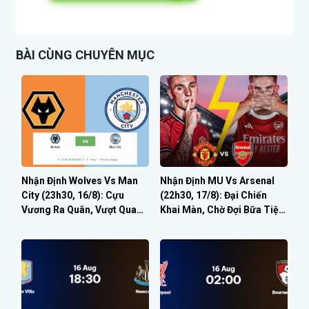
BÀI CÙNG CHUYÊN MỤC
Nhận Định Wolves Vs Man
Nhận Định MU Vs Arsenal
City (23h30, 16/8): Cựu
(22h30, 17/8): Đại Chiến
Vương Ra Quân, Vượt Qua
Khai Màn, Chờ Đợi Bữa Tiệc
Khủng Hoảng?
Bàn Thắng