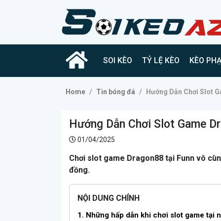
SOI KÈO
TỶ LỆ KÈO
KÈO PH
Home
Tin bóng đá
Hướng Dẫn Chơi Slot G
Hướng Dẫn Chơi Slot Game Dr
01/04/2025
Chơi slot game Dragon88 tại Funn vô cùn
đồng.
NỘI DUNG CHÍNH
1. Những hấp dẫn khi chơi slot game tại 