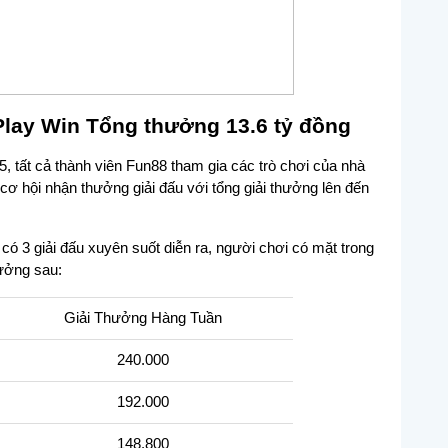
Play Win Tổng thưởng 13.6 tỷ đồng
, tất cả thành viên Fun88 tham gia các trò chơi của nhà
cơ hội nhận thưởng giải đấu với tổng giải thưởng lên đến
có 3 giải đấu xuyên suốt diễn ra, người chơi có mặt trong
ưởng sau:
Giải Thưởng Hàng Tuần
240.000
192.000
148.800