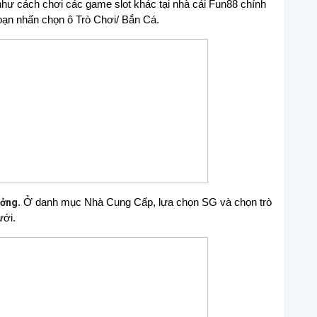
hư cách chơi các game slot khác tại nhà cái Fun88 chính
bạn nhấn chọn ô Trò Chơi/ Bắn Cá.
ưởng
. Ở danh mục Nhà Cung Cấp, lựa chọn SG và chọn trò
ưới.