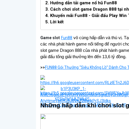
2. Hướng dẫn tải game nổ hũ Fun88
3. Cách chơi slot game Dragon 888 tại n
4. Khuyến mãi Fun88 - Giải đấu Play Win
5. Lời kết
Game slot
Fun88
vô cùng hấp dẫn và thú vị. Tạ
các nhà phát hành game nổi tiếng để người chơ
slot game Dragon 888 của nhà phát hành gam
giải đấu tổng giải thưởng lên đến 13,6 tỷ đồng.
>>
FUN88 Gói Thưởng “Siêu Khổng Lồ” Dành Cho T
Những hấp dẫn khi chơi slot 