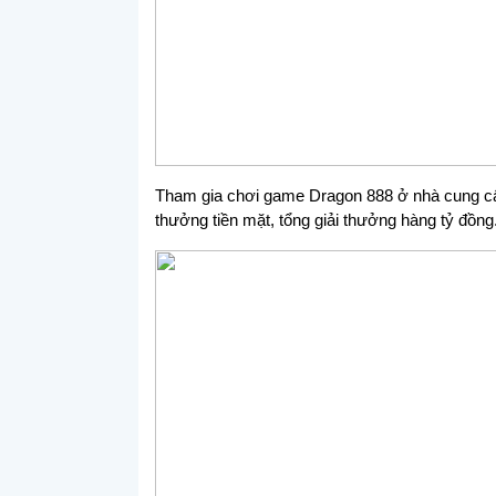
Tham gia chơi game Dragon 888 ở nhà cung cấ
thưởng tiền mặt, tổng giải thưởng hàng tỷ đồng