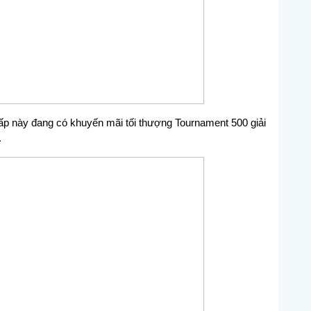
p này đang có khuyến mãi tối thượng Tournament 500 giải
.