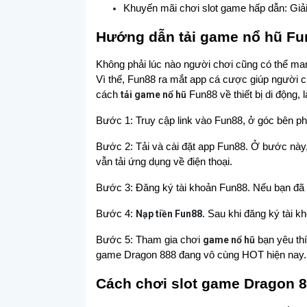
Khuyến mãi chơi slot game hấp dẫn: Giải
Hướng dẫn tải game nổ hũ Fu
Không phải lúc nào người chơi cũng có thể ma
Vì thế, Fun88 ra mắt app cá cược giúp người c
cách
tải game nổ hũ
Fun88 về thiết bị di động,
Bước 1: Truy cập link vào Fun88, ở góc bên p
Bước 2: Tải và cài đặt app Fun88. Ở bước này
vẫn tải ứng dụng về điện thoại.
Bước 3: Đăng ký tài khoản Fun88. Nếu bạn đã c
Bước 4:
Nạp tiền Fun88
. Sau khi đăng ký tài kh
Bước 5: Tham gia chơi
game nổ hũ
bạn yêu thí
game Dragon 888 đang vô cùng HOT hiện nay.
Cách chơi slot game Dragon 8