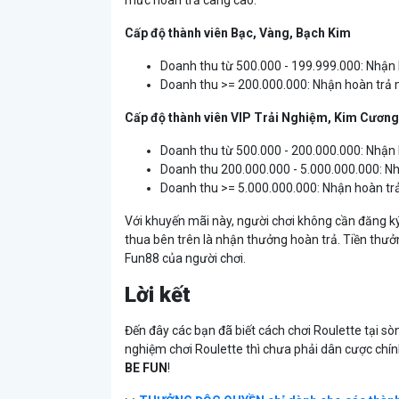
Cấp độ thành viên Bạc, Vàng, Bạch Kim
Doanh thu từ 500.000 - 199.999.000: Nhận
Doanh thu >= 200.000.000: Nhận hoàn trả 
Cấp độ thành viên VIP Trải Nghiệm, Kim Cươn
Doanh thu từ 500.000 - 200.000.000: Nhận
Doanh thu 200.000.000 - 5.000.000.000: N
Doanh thu >= 5.000.000.000: Nhận hoàn tr
Với khuyến mãi này, người chơi không cần đăng k
thua bên trên là nhận thưởng hoàn trả. Tiền thưở
Fun88 của người chơi.
Lời kết
Đến đây các bạn đã biết cách chơi Roulette tại s
nghiệm chơi Roulette thì chưa phải dân cược chín
BE FUN
!