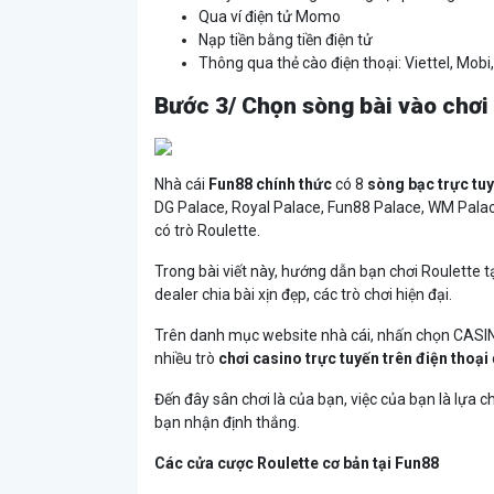
Qua ví điện tử Momo
Nạp tiền bằng tiền điện tử
Thông qua thẻ cào điện thoại: Viettel, Mobi
Bước 3/ Chọn sòng bài vào chơi
Nhà cái
Fun88 chính thức
có 8
sòng bạc trực tu
DG Palace, Royal Palace, Fun88 Palace, WM Palac
có trò Roulette.
Trong bài viết này, hướng dẫn bạn chơi Roulette t
dealer chia bài xịn đẹp, các trò chơi hiện đại.
Trên danh mục website nhà cái, nhấn chọn CASINO.
nhiều trò
chơi casino trực tuyến trên điện thoại
Đến đây sân chơi là của bạn, việc của bạn là lựa 
bạn nhận định thắng.
Các cửa cược Roulette cơ bản tại Fun88