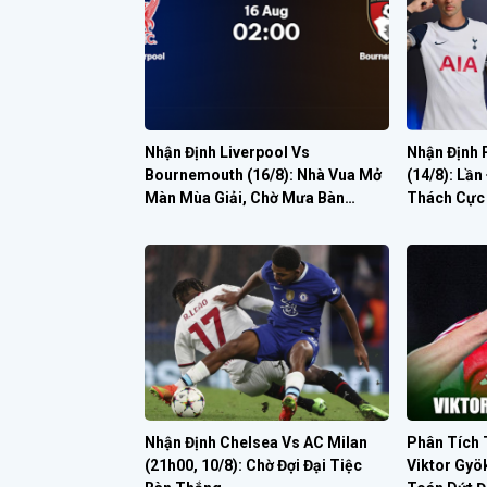
Nhận Định Liverpool Vs
Nhận Định
Bournemouth (16/8): Nhà Vua Mở
(14/8): Lần
Màn Mùa Giải, Chờ Mưa Bàn
Thách Cực
Thắng Tại Anfield
Nhận Định Chelsea Vs AC Milan
Phân Tích 
(21h00, 10/8): Chờ Đợi Đại Tiệc
Viktor Gyök