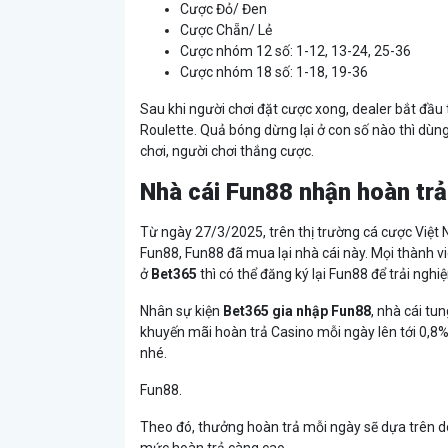
Cược Đỏ/ Đen
Cược Chẵn/ Lẻ
Cược nhóm 12 số: 1-12, 13-24, 25-36
Cược nhóm 18 số: 1-18, 19-36
Sau khi người chơi đặt cược xong, dealer bắt đầ
Roulette. Quả bóng dừng lại ở con số nào thì dùn
chơi, người chơi thắng cược.
Nhà cái Fun88 nhận hoàn tr
Từ ngày 27/3/2025, trên thị trường cá cược Việt
Fun88, Fun88 đã mua lại nhà cái này. Mọi thành v
ở
Bet365
thì có thể đăng ký lại Fun88 để trải nghi
Nhân sự kiện
Bet365 gia nhập Fun88
, nhà cái tu
khuyến mãi hoàn trả Casino mỗi ngày lên tới 0,8
nhé.
Fun88.
Theo đó, thưởng hoàn trả mỗi ngày sẽ dựa trên do
mức hoàn trả càng cao.