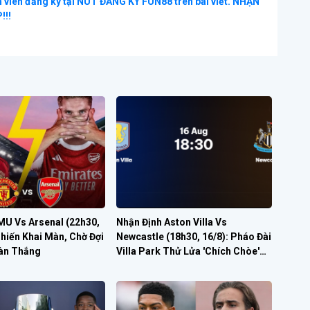
iên đăng ký tại NÚT ĐĂNG KÝ FUN88 trên bài viết. NHẬN
!!!
MU Vs Arsenal (22h30,
Nhận Định Aston Villa Vs
Chiến Khai Màn, Chờ Đợi
Newcastle (18h30, 16/8): Pháo Đài
Bàn Thắng
Villa Park Thử Lửa 'Chích Chòe'
Khủng Hoảng