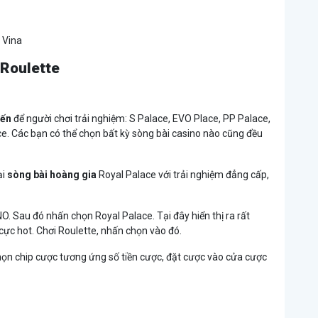
, Vina
 Roulette
yến
để người chơi trải nghiệm: S Palace, EVO Place, PP Palace,
e. Các bạn có thể chọn bất kỳ sòng bài casino nào cũng đều
ại
sòng bài hoàng gia
Royal Palace với trải nghiệm đẳng cấp,
 Sau đó nhấn chọn Royal Palace. Tại đây hiển thị ra rất
cực hot. Chơi Roulette, nhấn chọn vào đó.
chọn chip cược tương ứng số tiền cược, đặt cược vào cửa cược