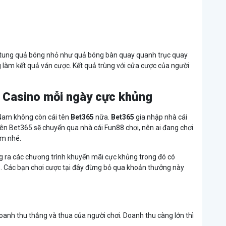
u tung quả bóng nhỏ như quả bóng bàn quay quanh trục quay
g làm kết quả ván cược. Kết quả trùng với cửa cược của người
ả Casino mỗi ngày cực khủng
 Nam không còn cái tên
Bet365
nữa.
Bet365
gia nhập nhà cái
iên Bet365 sẽ chuyển qua nhà cái Fun88 chơi, nên ai đang chơi
ệm nhé.
ng ra các chương trình khuyến mãi cực khủng trong đó có
%. Các bạn chơi cược tại đây đừng bỏ qua khoản thưởng này
anh thu thắng và thua của người chơi. Doanh thu càng lớn thì