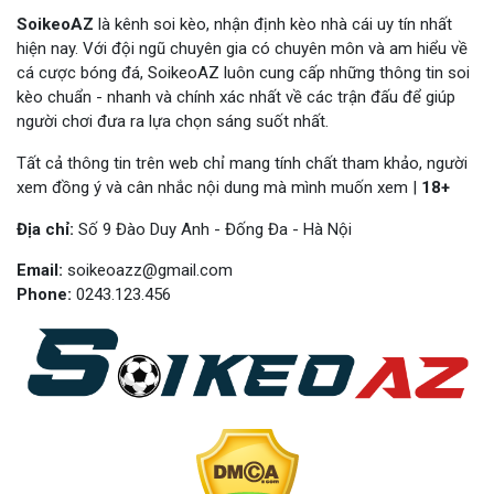
SoikeoAZ
là kênh soi kèo, nhận định kèo nhà cái uy tín nhất
hiện nay. Với đội ngũ chuyên gia có chuyên môn và am hiểu về
cá cược bóng đá, SoikeoAZ luôn cung cấp những thông tin soi
kèo chuẩn - nhanh và chính xác nhất về các trận đấu để giúp
người chơi đưa ra lựa chọn sáng suốt nhất.
Tất cả thông tin trên web chỉ mang tính chất tham khảo, người
xem đồng ý và cân nhắc nội dung mà mình muốn xem |
18+
Địa chỉ:
Số 9 Đào Duy Anh - Đống Đa - Hà Nội
Email:
soikeoazz@gmail.com
Phone:
0243.123.456