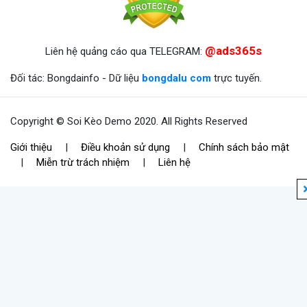
@ads365s
Liên hệ quảng cáo qua TELEGRAM:
Đối tác: Bongdainfo - Dữ liệu
bongdalu com
trực tuyến.
Copyright © Soi Kèo Demo 2020. All Rights Reserved
Giới thiệu
|
Điều khoản sử dụng
|
Chính sách bảo mật
|
Miễn trừ trách nhiệm
|
Liên hệ