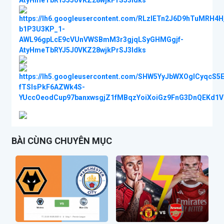
BÀI CÙNG CHUYÊN MỤC