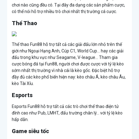
chơi nào cũng đều có. Tại đây đa dạng các sản phẩm cược,
có thể nói hỗ trợ nhiều trò chơi nhất thị trường cá cược.
Thể Thao
Thể thao Fun88 hỗ trợ tất cả các giải đấu lớn nhỏ trên thế
giới như Ngoại Hạng Anh, Cúp C1, World Cup… hay các giải
đấu trong khu vực như Seagame, V-league... Tham gia
cược bóng đá tại Fun88, người chơi được cược với tỷ lệ kèo
sớm nhất thị trường vì nhà cái là kèo gốc. Đặc biệt hỗ trợ
đầy đủ các kèo phổ biến hiện nay: kèo châu Á, kèo châu Âu,
kèo Tài Xỉu.
Esports
Esports Fun88 hỗ trợ tất cả các trò chơi thể thao điện tử
đỉnh cao như Pub, LMHT, đấu trường chân lý… với tỷ lệ kèo
hấp dẫn.
Game siêu tốc