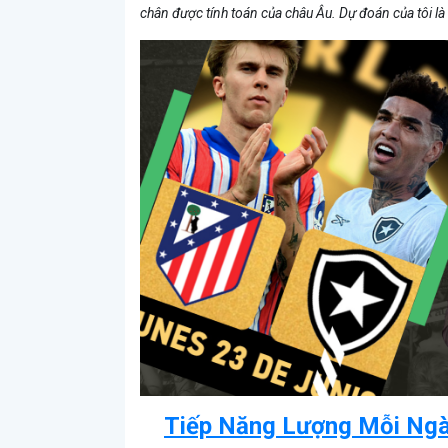
chân được tính toán của châu Âu. Dự đoán của tôi là
Tiếp Năng Lượng Mỗi Ngà