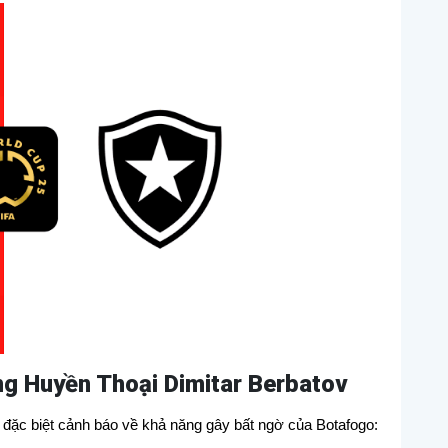
g Huyền Thoại Dimitar Berbatov
t, đặc biệt cảnh báo về khả năng gây bất ngờ của Botafogo: