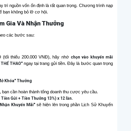
uy trì nguồn vốn ổn định là rất quan trọng. Chương trình nạp
 để bạn không bỏ lỡ cơ hội.
am Gia Và Nhận Thưởng
heo các bước sau:
BO (tối thiểu 200.000 VNĐ), hãy nhớ
chọn vào khuyến mãi
& THỂ THAO"
ngay tại trang gửi tiền. Đây là bước quan trọng
"Mở Khóa" Thưởng
 bạn cần hoàn thành tổng doanh thu cược yêu cầu.
 Tiền Gửi + Tiền Thưởng 13%) x 12 lần
.
"Nhận Khuyến Mãi"
sẽ hiện lên trong phần Lịch Sử Khuyến