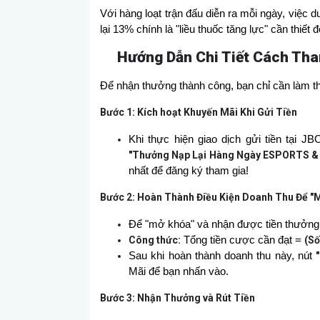
Với hàng loạt trận đấu diễn ra mỗi ngày, việc d
lại 13% chính là "liều thuốc tăng lực" cần thiết
Hướng Dẫn Chi Tiết Cách Th
Để nhận thưởng thành công, bạn chỉ cần làm t
Bước 1: Kích hoạt Khuyến Mãi Khi Gửi Tiền
Khi thực hiện giao dịch gửi tiền tại J
"Thưởng Nạp Lại Hàng Ngày ESPORTS 
nhất để đăng ký tham gia!
Bước 2: Hoàn Thành Điều Kiện Doanh Thu Để 
Để "mở khóa" và nhận được tiền thưởng,
Công thức:
Tổng tiền cược cần đạt =
(Số
Sau khi hoàn thành doanh thu này, nút
Mãi để bạn nhấn vào.
Bước 3: Nhận Thưởng và Rút Tiền